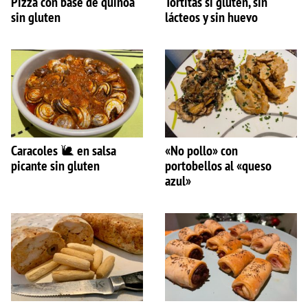
Pizza con base de quinoa
Tortitas si gluten, sin
sin gluten
lácteos y sin huevo
Caracoles 🐌 en salsa
«No pollo» con
picante sin gluten
portobellos al «queso
azul»