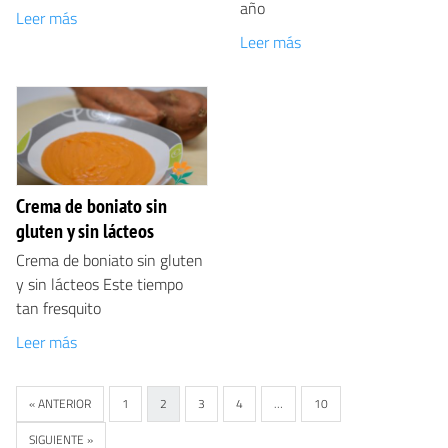
año
Leer más
Leer más
Crema de boniato sin
gluten y sin lácteos
Crema de boniato sin gluten
y sin lácteos Este tiempo
tan fresquito
Leer más
« ANTERIOR
1
2
3
4
…
10
SIGUIENTE »